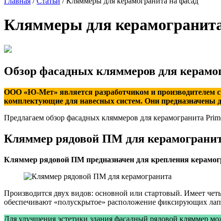
Главная
/
Статьи
/
Кляммеры для керамогранита на фасад
Кляммеры для керамогранита
Обзор фасадных кляммеров для керамо
ООО «Ю-Мет» является разработчиком и производителем с
комплектующие для навесных систем. Они предназначены д
Предлагаем обзор фасадных кляммеров для керамогранита Prime
Кляммер рядовой ПМ для керамограни
Кляммер рядовой ПМ предназначен для крепления керамогр
Производится двух видов: основной или стартовый. Имеет чет
обеспечивают «полускрытое» расположение фиксирующих лап
Для улучшения эстетики здания фасадный рядовой кляммер мо