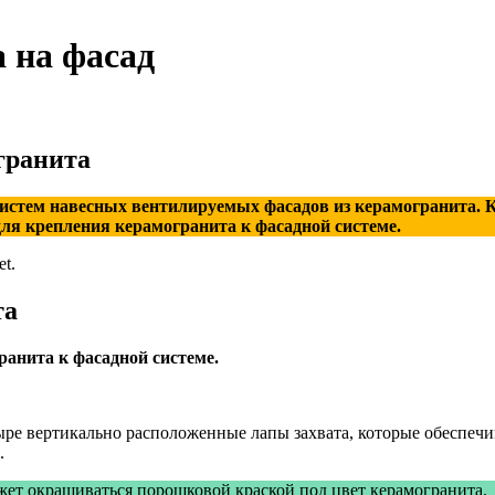
 на фасад
гранита
истем навесных вентилируемых фасадов из керамогранита. 
ля крепления керамогранита к фасадной системе.
t.
та
анита к фасадной системе.
ыре вертикально расположенные лапы захвата, которые обеспеч
.
жет окрашиваться порошковой краской под цвет керамогранита.