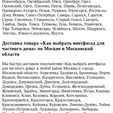
Новосибирск, Октябрьский, Омск, Оренбург, Орел,
Орловский, Орск, Павлово, Пенза, Пермь, Петрозаводск,
Приморско-Ахтарск, Псков, Пушкин, Пятигорск, Ростов-на-
Дону, Рязань, Санкт-Петербург, Самара, Саранск, Саратов,
Серов, Смоленск, Ставрополь, Старый Оскол, Сысерть,
Тамбов, Тверь, Томск, Туймазы, Тула, Тюмень, Ульяновск,
Уфа, Хабаровск, Чебоксары, Челябинск, Шахты, Шадринск,
Энгельс, Южно-Сахалинск, Якутск
Доставка товара «Как выбрать вентфасад для
частного дома» по Москве и Московской
области
Мы быстро доставим покупателям «Как выбрать вентфасад
для частного дома» в любой район Москвы и города
Московской области: Апрелевка, Балашиха, Бронницы, Верея,
Видное, Волоколамск, Воскресенск, Высоковск, Голицыно,
Дедовск, Дзержинский, Дмитров, Долгопрудный,
Домодедово, Дрезна, Дубна, Егорьевск, Железнодорожный,
Жуковский, Зарайск, Звенигород, Ивантеевка, Истра, Кашира,
Климовск, Клин, Коломна, Королёв, Котельники,
Красноармейск, Красногорск, Краснозаводск,
Краснознаменск, Кубинка, Куровское, Ликино-Дулёво, Лобня,
Лосино-Петровский, Луховицы, Лыткарино, Люберцы,