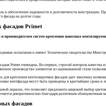
ль в обеспечении надежности и долговечности конструкции. П
о фасада на долгие годы.
 фасадов Primet
 производителем систем крепления навесных вентилируемых
димые испытания и имеют Технические свидетельства Минстроя
дов Primet очевидны. Во-первых, строгий контроль качества и
ственное производство элементов из оцинкованной стали позвол
для крепления вентилируемых фасадов дает заказчику возможно
новке вентфасада могут быть проведены в кратчайшие сроки в л
овой окраски, что позволяет предложить широкий выбор цветов
тличается декоративностью благодаря различным облицовочным м
емых фасадов