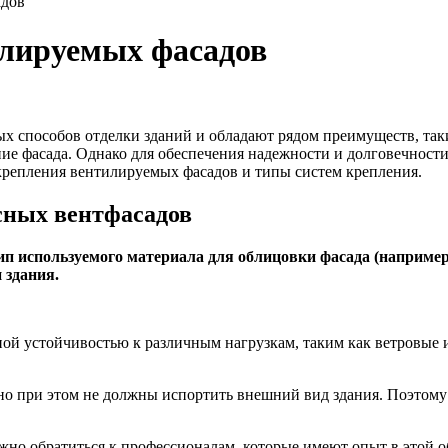
адов
илируемых фасадов
 способов отделки зданий и обладают рядом преимуществ, таки
ие фасада. Однако для обеспечения надежности и долговечност
 крепления вентилируемых фасадов и типы систем крепления.
сных вентфасадов
п используемого материала для облицовки фасада (например
 здания.
й устойчивостью к различным нагрузкам, таким как ветровые и
 при этом не должны испортить внешний вид здания. Поэтому в
жно обратиться к профессионалам, которые имеют опыт в этой 