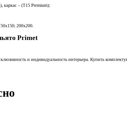
 каркас – (Т15 Premium);
150х150; 200х200.
ьято Primet
склюзивность и индивидуальность интерьера. Купить комплекту
сно