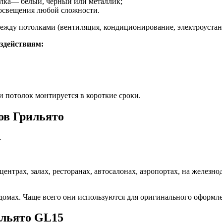
олка— белый, черный или металлик;
 освещения любой сложности.
жду потолками (вентиляция, кондиционирование, электроустанов
здействиям:
и потолок монтируется в короткие сроки.
ов Грильято
.
ентрах, залах, ресторанах, автосалонах, аэропортах, на желез
домах. Чаще всего они используются для оригинального оформл
ильято GL15